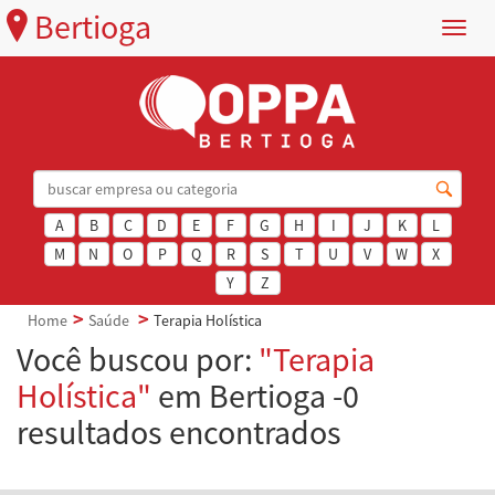
Bertioga
Menu
A
B
C
D
E
F
G
H
I
J
K
L
M
N
O
P
Q
R
S
T
U
V
W
X
Y
Z
Home
Saúde
Terapia Holística
Você buscou por:
"Terapia
Holística"
em Bertioga -0
resultados encontrados