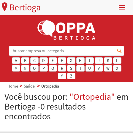
Bertioga
Menu
A
B
C
D
E
F
G
H
I
J
K
L
M
N
O
P
Q
R
S
T
U
V
W
X
Y
Z
Home
Saúde
Ortopedia
Você buscou por:
"Ortopedia"
em
Bertioga -0 resultados
encontrados