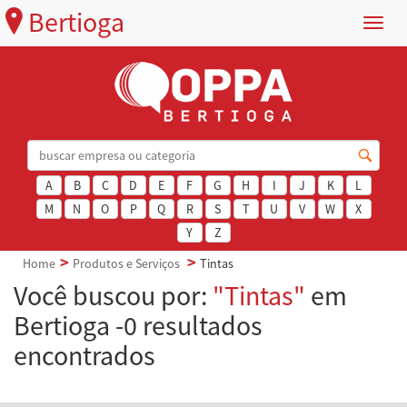
Bertioga
Menu
A
B
C
D
E
F
G
H
I
J
K
L
M
N
O
P
Q
R
S
T
U
V
W
X
Y
Z
Home
Produtos e Serviços
Tintas
Você buscou por:
"Tintas"
em
Bertioga -0 resultados
encontrados