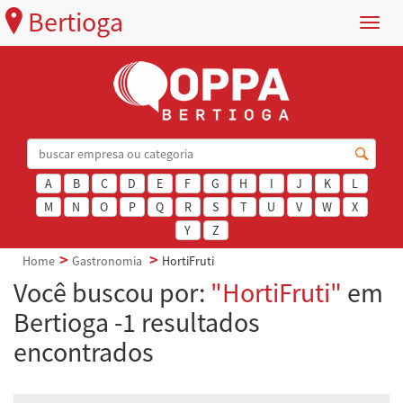
Bertioga
Menu
A
B
C
D
E
F
G
H
I
J
K
L
M
N
O
P
Q
R
S
T
U
V
W
X
Y
Z
Home
Gastronomia
HortiFruti
Você buscou por:
"HortiFruti"
em
Bertioga -1 resultados
encontrados