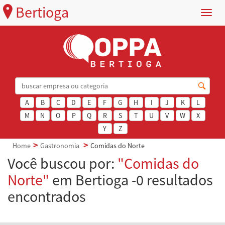
Bertioga
Menu
A
B
C
D
E
F
G
H
I
J
K
L
M
N
O
P
Q
R
S
T
U
V
W
X
Y
Z
Home
Gastronomia
Comidas do Norte
Você buscou por:
"Comidas do
Norte"
em Bertioga -0 resultados
encontrados