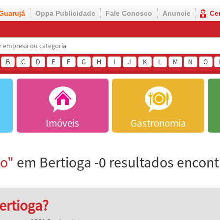
Guarujá
Oppa Publicidade
Fale Conosco
Anuncie
Ce
B
C
D
E
F
G
H
I
J
K
L
M
N
O
Imóveis
Gastronomia
ão"
em Bertioga -0 resultados encon
ertioga?