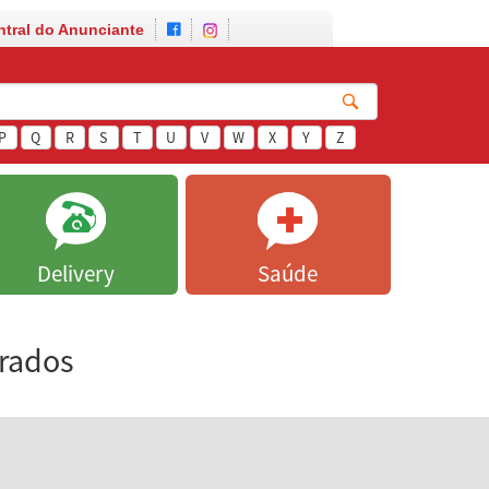
ntral do Anunciante
P
Q
R
S
T
U
V
W
X
Y
Z
Delivery
Saúde
trados