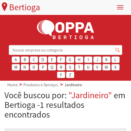
Bertioga
Menu
A
B
C
D
E
F
G
H
I
J
K
L
M
N
O
P
Q
R
S
T
U
V
W
X
Y
Z
Home
Produtos e Serviços
Jardineiro
Você buscou por:
"Jardineiro"
em
Bertioga -1 resultados
encontrados