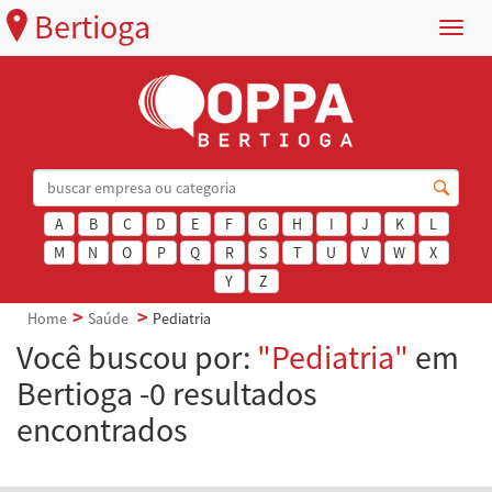
Bertioga
Menu
A
B
C
D
E
F
G
H
I
J
K
L
M
N
O
P
Q
R
S
T
U
V
W
X
Y
Z
Home
Saúde
Pediatria
Você buscou por:
"Pediatria"
em
Bertioga -0 resultados
encontrados