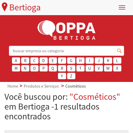
Bertioga
Menu
A
B
C
D
E
F
G
H
I
J
K
L
M
N
O
P
Q
R
S
T
U
V
W
X
Y
Z
Home
Produtos e Serviços
Cosméticos
Você buscou por:
"Cosméticos"
em Bertioga -1 resultados
encontrados