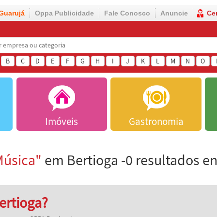
Guarujá
Oppa Publicidade
Fale Conosco
Anuncie
Ce
B
C
D
E
F
G
H
I
J
K
L
M
N
O
Imóveis
Gastronomia
Música"
em Bertioga -0 resultados e
ertioga?