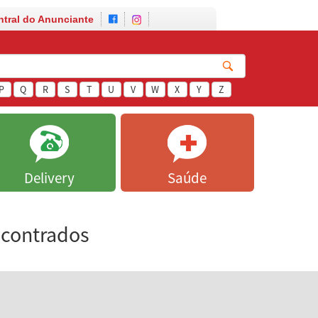
ntral do Anunciante
P
Q
R
S
T
U
V
W
X
Y
Z
Delivery
Saúde
ncontrados