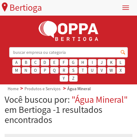
Bertioga
Menu
A
B
C
D
E
F
G
H
I
J
K
L
M
N
O
P
Q
R
S
T
U
V
W
X
Y
Z
Home
Produtos e Serviços
Água Mineral
Você buscou por:
"Água Mineral"
em Bertioga -1 resultados
encontrados