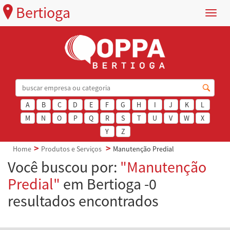
Bertioga
Menu
A
B
C
D
E
F
G
H
I
J
K
L
M
N
O
P
Q
R
S
T
U
V
W
X
Y
Z
Home
Produtos e Serviços
Manutenção Predial
Você buscou por:
"Manutenção
Predial"
em Bertioga -0
resultados encontrados