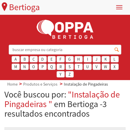
Bertioga
Menu
A
B
C
D
E
F
G
H
I
J
K
L
M
N
O
P
Q
R
S
T
U
V
W
X
Y
Z
Home
Produtos e Serviços
Instalação de Pingadeiras
Você buscou por:
"Instalação de
Pingadeiras "
em Bertioga -3
resultados encontrados