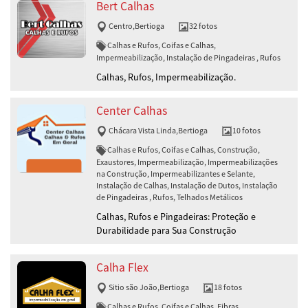
Bert Calhas
Centro
,
Bertioga
32 fotos
Calhas e Rufos, Coifas e Calhas,
Impermeabilização, Instalação de Pingadeiras , Rufos
Calhas, Rufos, Impermeabilização.
Center Calhas
Chácara Vista Linda
,
Bertioga
10 fotos
Calhas e Rufos, Coifas e Calhas, Construção,
Exaustores, Impermeabilização, Impermeabilizações
na Construção, Impermeabilizantes e Selante,
Instalação de Calhas, Instalação de Dutos, Instalação
de Pingadeiras , Rufos, Telhados Metálicos
Calhas, Rufos e Pingadeiras: Proteção e
Durabilidade para Sua Construção
Calha Flex
Sitio são João
,
Bertioga
18 fotos
Calhas e Rufos, Coifas e Calhas, Fibras,