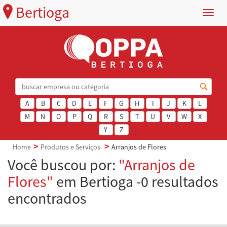
Bertioga
Menu
A
B
C
D
E
F
G
H
I
J
K
L
M
N
O
P
Q
R
S
T
U
V
W
X
Y
Z
Home
Produtos e Serviços
Arranjos de Flores
Você buscou por:
"Arranjos de
Flores"
em Bertioga -0 resultados
encontrados