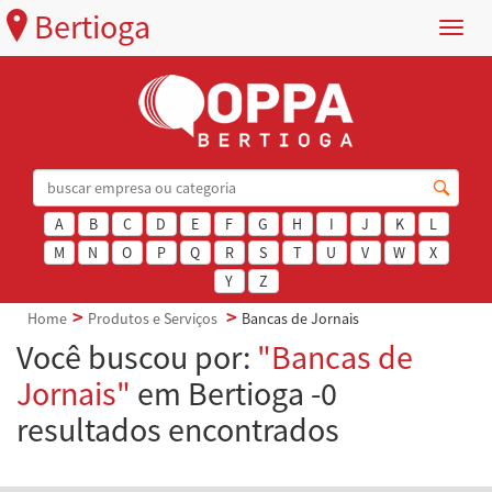
Bertioga
Menu
A
B
C
D
E
F
G
H
I
J
K
L
M
N
O
P
Q
R
S
T
U
V
W
X
Y
Z
Home
Produtos e Serviços
Bancas de Jornais
Você buscou por:
"Bancas de
Jornais"
em Bertioga -0
resultados encontrados