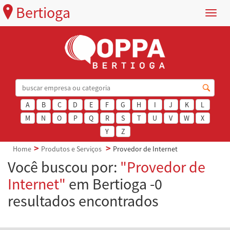
Bertioga
Menu
A
B
C
D
E
F
G
H
I
J
K
L
M
N
O
P
Q
R
S
T
U
V
W
X
Y
Z
Home
Produtos e Serviços
Provedor de Internet
Você buscou por:
"Provedor de
Internet"
em Bertioga -0
resultados encontrados