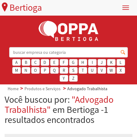
Bertioga
Menu
A
B
C
D
E
F
G
H
I
J
K
L
M
N
O
P
Q
R
S
T
U
V
W
X
Y
Z
Home
Produtos e Serviços
Advogado Trabalhista
Você buscou por:
"Advogado
Trabalhista"
em Bertioga -1
resultados encontrados