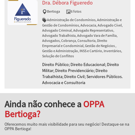
Dra. Débora Figueredo
Bertioga
6 fotos
Administração de Condomínios, Administração e
Gestão de Condomínios, Advocacia, Advogado Cível,
Advogado Criminal, Advogado Representativo,
Advogado Trabalhista, Advogado Vara de Família,
Advogados, Cobrança, Consultoria, Direito
Empresarial e Condominial, Gestão de Negócios ,
Gestão e Administração, INSS e Cartório, Inventários,
Solução de Conflitos
Direito Público; Direito Educacional; Direito
Militar; Direito Previdenciário; Direito
Trabalhista; Direito Civil; Servidores Públicos.
Advocacia e Consultoria
Ainda não conhece a
OPPA
Bertioga?
Oferecemos muito mais visibilidade para seu negócio! Destaque-se na
OPPA Bertioga!