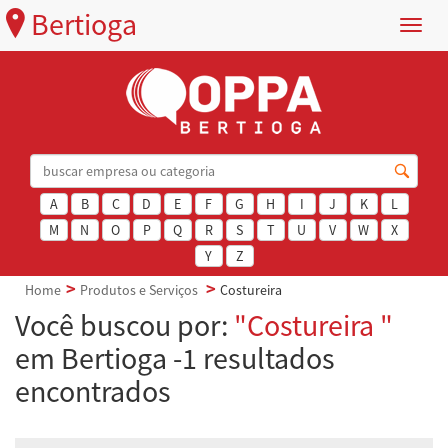
Bertioga
Menu
A
B
C
D
E
F
G
H
I
J
K
L
M
N
O
P
Q
R
S
T
U
V
W
X
Y
Z
Home
Produtos e Serviços
Costureira
Você buscou por:
"Costureira "
em Bertioga -1 resultados
encontrados