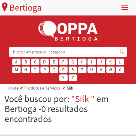
Bertioga
Menu
A
B
C
D
E
F
G
H
I
J
K
L
M
N
O
P
Q
R
S
T
U
V
W
X
Y
Z
Home
Produtos e Serviços
Silk
Você buscou por:
"Silk "
em
Bertioga -0 resultados
encontrados