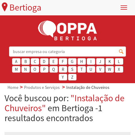
Bertioga
Menu
A
B
C
D
E
F
G
H
I
J
K
L
M
N
O
P
Q
R
S
T
U
V
W
X
Y
Z
Home
Produtos e Serviços
Instalação de Chuveiros
Você buscou por:
"Instalação de
Chuveiros"
em Bertioga -1
resultados encontrados