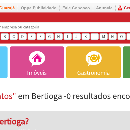
Guarujá
Oppa Publicidade
Fale Conosco
Anuncie
Ce
B
C
D
E
F
G
H
I
J
K
L
M
N
O
Imóveis
Gastronomia
tos"
em Bertioga -0 resultados enc
ertioga?