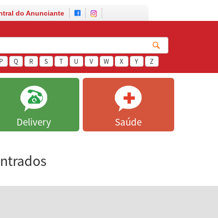
ntral do Anunciante
P
Q
R
S
T
U
V
W
X
Y
Z
Delivery
Saúde
ontrados