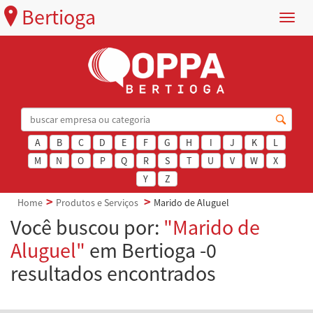
Bertioga
Menu
A
B
C
D
E
F
G
H
I
J
K
L
M
N
O
P
Q
R
S
T
U
V
W
X
Y
Z
Home
Produtos e Serviços
Marido de Aluguel
Você buscou por:
"Marido de
Aluguel"
em Bertioga -0
resultados encontrados