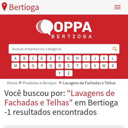
Bertioga
Menu
A
B
C
D
E
F
G
H
I
J
K
L
M
N
O
P
Q
R
S
T
U
V
W
X
Y
Z
Home
Produtos e Serviços
Lavagens de Fachadas e Telhas
Você buscou por:
"Lavagens de
Fachadas e Telhas"
em Bertioga
-1 resultados encontrados