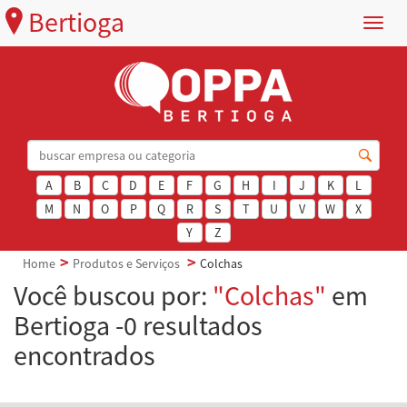
Bertioga
Menu
A
B
C
D
E
F
G
H
I
J
K
L
M
N
O
P
Q
R
S
T
U
V
W
X
Y
Z
Home
Produtos e Serviços
Colchas
Você buscou por:
"Colchas"
em
Bertioga -0 resultados
encontrados