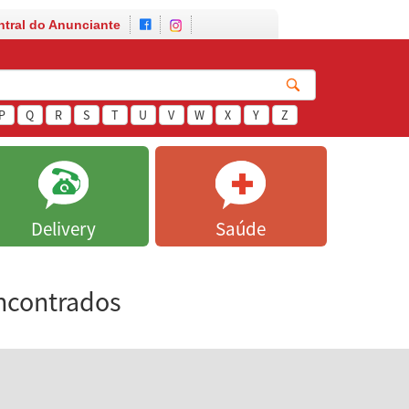
ntral do Anunciante
P
Q
R
S
T
U
V
W
X
Y
Z
Delivery
Saúde
encontrados