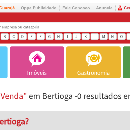
Guarujá
Oppa Publicidade
Fale Conosco
Anuncie
Ce
B
C
D
E
F
G
H
I
J
K
L
M
N
O
Imóveis
Gastronomia
à Venda"
em Bertioga -0 resultados 
ertioga?