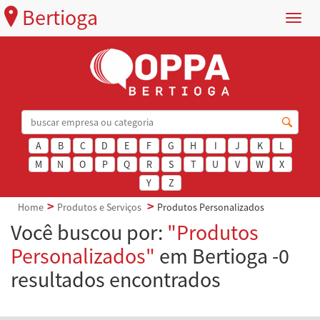
Bertioga
Menu
A
B
C
D
E
F
G
H
I
J
K
L
M
N
O
P
Q
R
S
T
U
V
W
X
Y
Z
Home
Produtos e Serviços
Produtos Personalizados
Você buscou por:
"Produtos
Personalizados"
em Bertioga -0
resultados encontrados