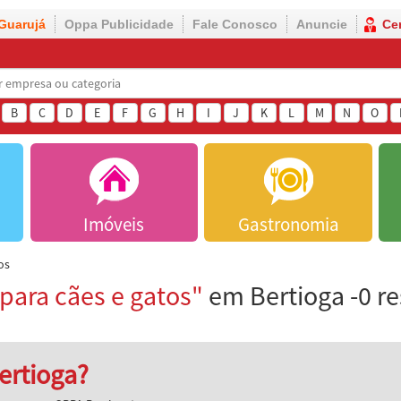
Guarujá
Oppa Publicidade
Fale Conosco
Anuncie
Ce
B
C
D
E
F
G
H
I
J
K
L
M
N
O
Imóveis
Gastronomia
os
 para cães e gatos"
em Bertioga -0 r
ertioga?