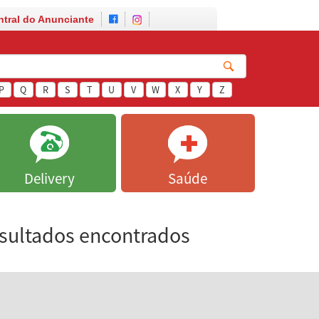
ntral do Anunciante
P
Q
R
S
T
U
V
W
X
Y
Z
Delivery
Saúde
esultados encontrados