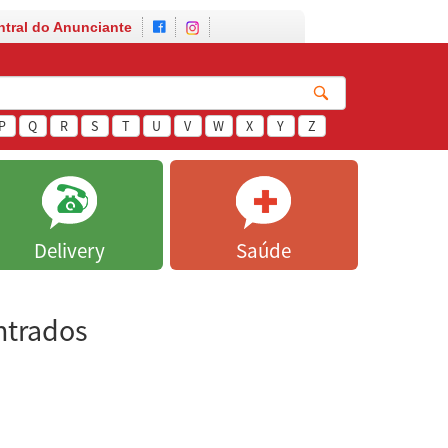
ntral do Anunciante
P
Q
R
S
T
U
V
W
X
Y
Z
Delivery
Saúde
ntrados