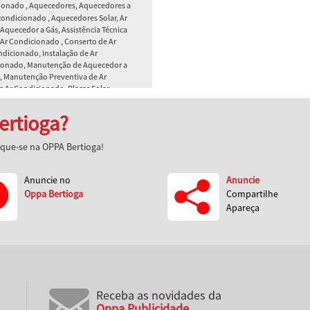
cionado , Aquecedores, Aquecedores a
condicionado , Aquecedores Solar, Ar
Aquecedor a Gás, Assistência Técnica
 Ar Condicionado , Conserto de Ar
dicionado, Instalação de Ar
ionado, Manutenção de Aquecedor a
, Manutenção Preventiva de Ar
a Ar Condicionado, Placas Solar ,
o , Refrigeração
ertioga?
venda, Manutenção preventiva e
s eletrônicas, especialidade em
aque-se na OPPA Bertioga!
marcas e modelos .
Anuncie no
Anuncie
Oppa Bertioga
Compartilhe
Apareça
Receba as novidades da
Oppa Publicidade