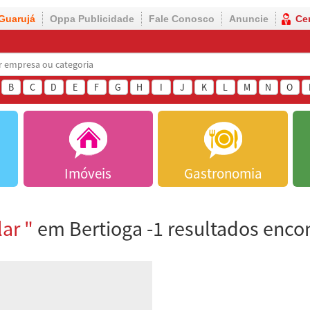
Guarujá
Oppa Publicidade
Fale Conosco
Anuncie
Ce
B
C
D
E
F
G
H
I
J
K
L
M
N
O
Imóveis
Gastronomia
ar "
em Bertioga -1 resultados enco