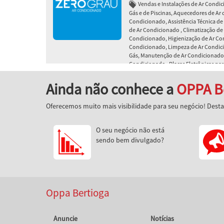
Vendas e Instalações de Ar Condi
Gás e de Piscinas, Aquecedores de Ar 
Condicionado, Assistência Técnica de 
de Ar Condicionado , Climatização de
Condicionado, Higienização de Ar Con
Condicionado, Limpeza de Ar Condic
Gás, Manutenção de Ar Condicionado
Condicionado , Placas Eletrônicas par
Recuperação de placas ar condicionad
Ainda não conhece a
OPPA B
Ar-Condicionado - Instalação, 
corretiva, recuperação de placa
Oferecemos muito mais visibilidade para seu negócio! Dest
aparelhos Inverter de todas as 
O seu negócio não está
sendo bem divulgado?
Oppa Bertioga
Anuncie
Notícias