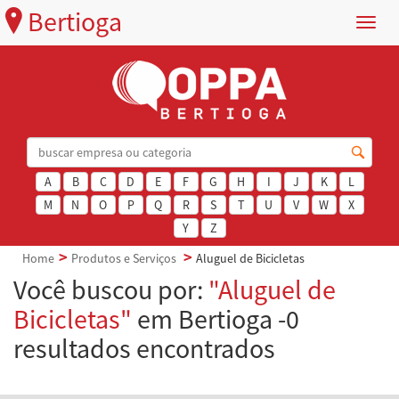
Bertioga
Menu
A
B
C
D
E
F
G
H
I
J
K
L
M
N
O
P
Q
R
S
T
U
V
W
X
Y
Z
Home
Produtos e Serviços
Aluguel de Bicicletas
Você buscou por:
"Aluguel de
Bicicletas"
em Bertioga -0
resultados encontrados