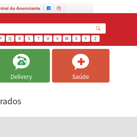
ntral do Anunciante
P
Q
R
S
T
U
V
W
X
Y
Z
Delivery
Saúde
trados