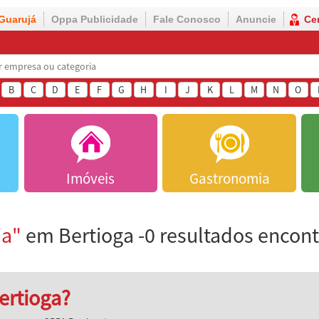
Guarujá
Oppa Publicidade
Fale Conosco
Anuncie
Ce
B
C
D
E
F
G
H
I
J
K
L
M
N
O
Imóveis
Gastronomia
ia"
em Bertioga -0 resultados encon
ertioga?