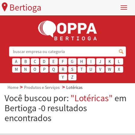
Bertioga
Menu
A
B
C
D
E
F
G
H
I
J
K
L
M
N
O
P
Q
R
S
T
U
V
W
X
Y
Z
Home
Produtos e Serviços
Lotéricas
Você buscou por:
"Lotéricas"
em
Bertioga -0 resultados
encontrados