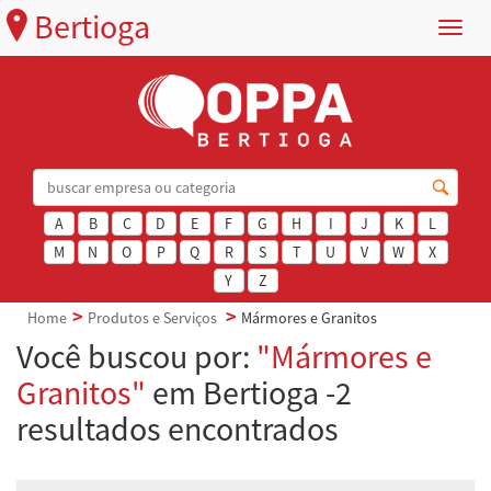
Bertioga
Menu
A
B
C
D
E
F
G
H
I
J
K
L
M
N
O
P
Q
R
S
T
U
V
W
X
Y
Z
Home
Produtos e Serviços
Mármores e Granitos
Você buscou por:
"Mármores e
Granitos"
em Bertioga -2
resultados encontrados