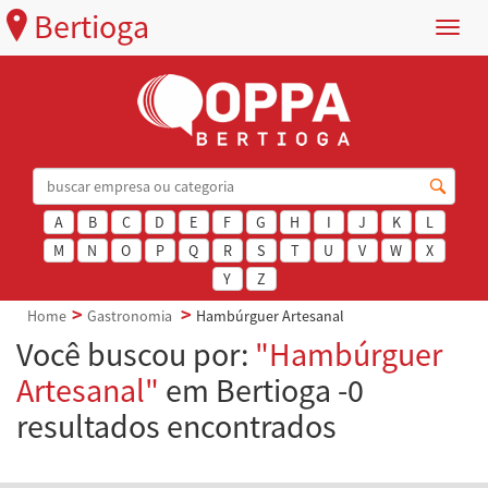
Bertioga
Menu
A
B
C
D
E
F
G
H
I
J
K
L
M
N
O
P
Q
R
S
T
U
V
W
X
Y
Z
Home
Gastronomia
Hambúrguer Artesanal
Você buscou por:
"Hambúrguer
Artesanal"
em Bertioga -0
resultados encontrados