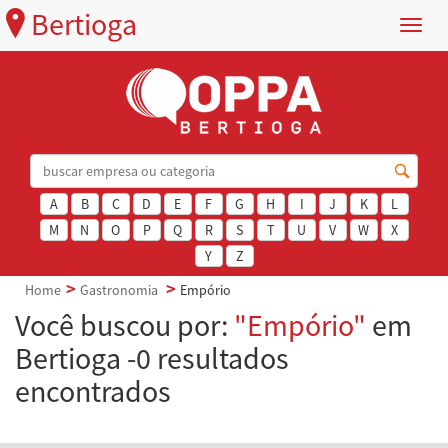
Bertioga
Menu
A
B
C
D
E
F
G
H
I
J
K
L
M
N
O
P
Q
R
S
T
U
V
W
X
Y
Z
Home
Gastronomia
Empório
Você buscou por:
"Empório"
em
Bertioga -0 resultados
encontrados