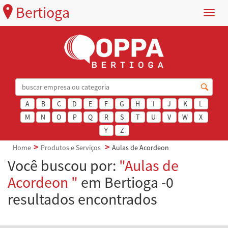
Bertioga
Menu
A
B
C
D
E
F
G
H
I
J
K
L
M
N
O
P
Q
R
S
T
U
V
W
X
Y
Z
Home
Produtos e Serviços
Aulas de Acordeon
Você buscou por:
"Aulas de
Acordeon "
em Bertioga -0
resultados encontrados