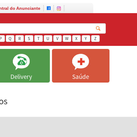
ntral do Anunciante
P
Q
R
S
T
U
V
W
X
Y
Z
Delivery
Saúde
os