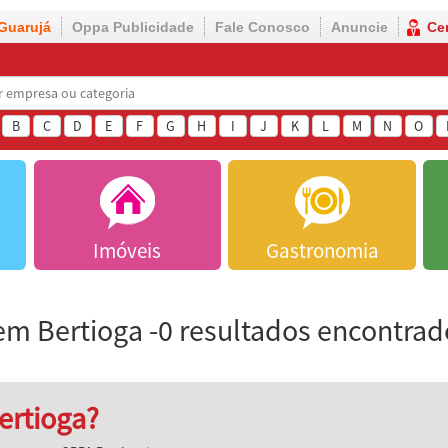
Guarujá
Oppa Publicidade
Fale Conosco
Anuncie
Ce
B
C
D
E
F
G
H
I
J
K
L
M
N
O
Imóveis
Gastronomia
m Bertioga -0 resultados encontrad
ertioga?