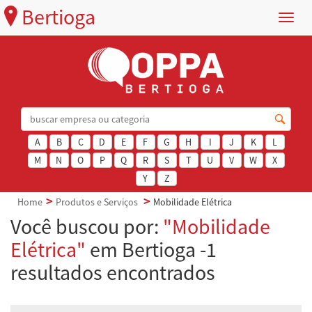
Bertioga
Menu
A
B
C
D
E
F
G
H
I
J
K
L
M
N
O
P
Q
R
S
T
U
V
W
X
Y
Z
Home
Produtos e Serviços
Mobilidade Elétrica
Você buscou por:
"Mobilidade
Elétrica"
em Bertioga -1
resultados encontrados