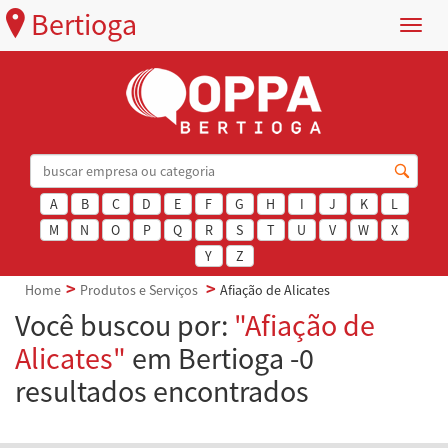
Bertioga
Menu
A
B
C
D
E
F
G
H
I
J
K
L
M
N
O
P
Q
R
S
T
U
V
W
X
Y
Z
Home
Produtos e Serviços
Afiação de Alicates
Você buscou por:
"Afiação de
Alicates"
em Bertioga -0
resultados encontrados