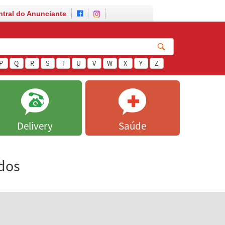
ntral do Anunciante
P
Q
R
S
T
U
V
W
X
Y
Z
Delivery
Saúde
ados