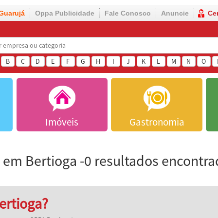
Guarujá
Oppa Publicidade
Fale Conosco
Anuncie
Ce
B
C
D
E
F
G
H
I
J
K
L
M
N
O
Imóveis
Gastronomia
em Bertioga -0 resultados encontr
ertioga?