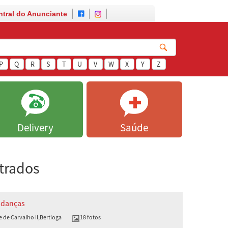
ntral do Anunciante
P
Q
R
S
T
U
V
W
X
Y
Z
Delivery
Saúde
trados
udanças
e de Carvalho II
,
Bertioga
18 fotos