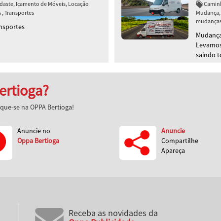
daste, Içamento de Móveis, Locação
Caminh
, Transportes
Mudança, 
mudanças,
nsportes
Mudanças
Levamos
saindo 
ertioga?
aque-se na OPPA Bertioga!
Anuncie no
Anuncie
Oppa Bertioga
Compartilhe
Apareça
Receba as novidades da