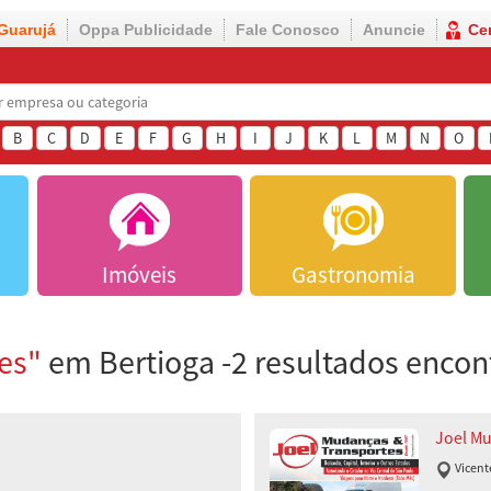
Guarujá
Oppa Publicidade
Fale Conosco
Anuncie
Ce
B
C
D
E
F
G
H
I
J
K
L
M
N
O
Imóveis
Gastronomia
es"
em Bertioga -2 resultados encon
Joel M
Vicent