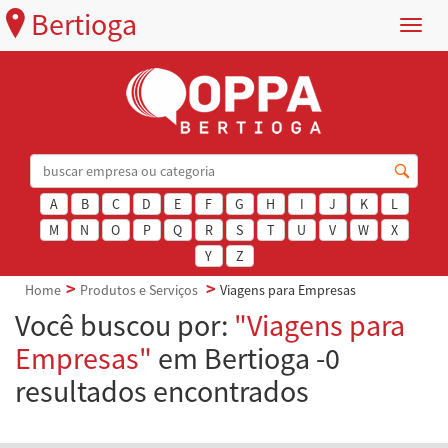
Bertioga
Menu
A
B
C
D
E
F
G
H
I
J
K
L
M
N
O
P
Q
R
S
T
U
V
W
X
Y
Z
Home
Produtos e Serviços
Viagens para Empresas
Você buscou por:
"Viagens para
Empresas"
em Bertioga -0
resultados encontrados