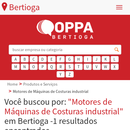
Bertioga
Menu
A
B
C
D
E
F
G
H
I
J
K
L
M
N
O
P
Q
R
S
T
U
V
W
X
Y
Z
Home
Produtos e Serviços
Motores de Máquinas de Costuras industrial
Você buscou por:
"Motores de
Máquinas de Costuras industrial"
em Bertioga -1 resultados