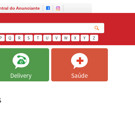
ntral do Anunciante
P
Q
R
S
T
U
V
W
X
Y
Z
Delivery
Saúde
s