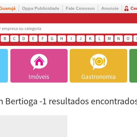
Guarujá
Oppa Publicidade
Fale Conosco
Anuncie
Ce
B
C
D
E
F
G
H
I
J
K
L
M
N
O
Imóveis
Gastronomia
 Bertioga -1 resultados encontrado