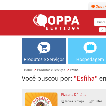
Oppa 
A
Produtos e Serviços
Hospedagem
Home
Produtos e Serviços
Esfiha
Você buscou por:
"Esfiha"
em
Pizzaria D´Itália
Indaiá
,
Bertioga
28 fotos