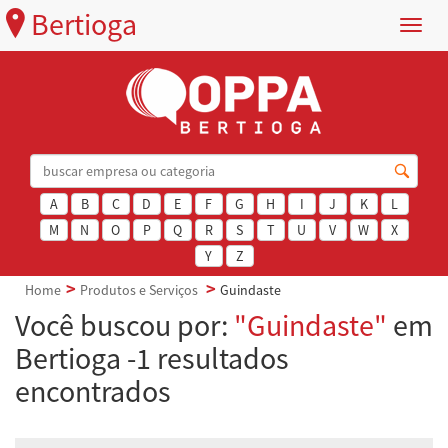
Bertioga
Menu
A
B
C
D
E
F
G
H
I
J
K
L
M
N
O
P
Q
R
S
T
U
V
W
X
Y
Z
Home
Produtos e Serviços
Guindaste
Você buscou por:
"Guindaste"
em
Bertioga -1 resultados
encontrados