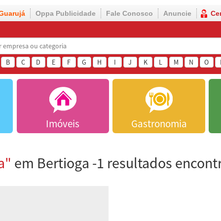
Guarujá
Oppa Publicidade
Fale Conosco
Anuncie
Ce
B
C
D
E
F
G
H
I
J
K
L
M
N
O
Imóveis
Gastronomia
a"
em Bertioga -1 resultados encont