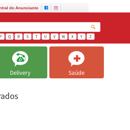
ntral do Anunciante
P
Q
R
S
T
U
V
W
X
Y
Z
Delivery
Saúde
rados