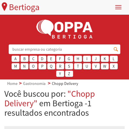
Bertioga
Menu
A
B
C
D
E
F
G
H
I
J
K
L
M
N
O
P
Q
R
S
T
U
V
W
X
Y
Z
Home
Gastronomia
Chopp Delivery
Você buscou por:
"Chopp
Delivery"
em Bertioga -1
resultados encontrados