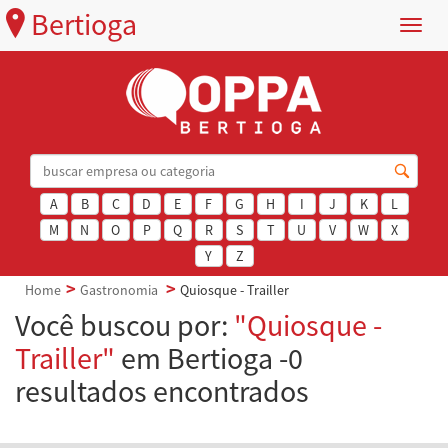
Bertioga
Menu
A
B
C
D
E
F
G
H
I
J
K
L
M
N
O
P
Q
R
S
T
U
V
W
X
Y
Z
Home
Gastronomia
Quiosque - Trailler
Você buscou por:
"Quiosque -
Trailler"
em Bertioga -0
resultados encontrados