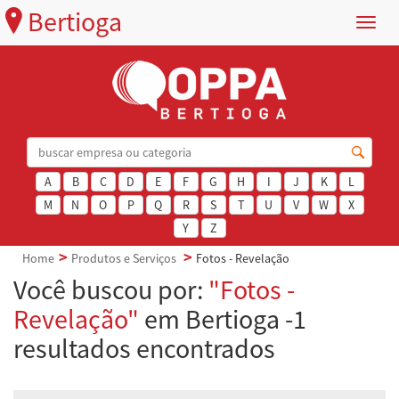
Bertioga
Menu
A
B
C
D
E
F
G
H
I
J
K
L
M
N
O
P
Q
R
S
T
U
V
W
X
Y
Z
Home
Produtos e Serviços
Fotos - Revelação
Você buscou por:
"Fotos -
Revelação"
em Bertioga -1
resultados encontrados