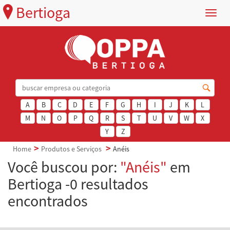
Bertioga
Menu
A
B
C
D
E
F
G
H
I
J
K
L
M
N
O
P
Q
R
S
T
U
V
W
X
Y
Z
Home
Produtos e Serviços
Anéis
Você buscou por:
"Anéis"
em
Bertioga -0 resultados
encontrados