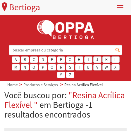
Bertioga
Menu
A
B
C
D
E
F
G
H
I
J
K
L
M
N
O
P
Q
R
S
T
U
V
W
X
Y
Z
Home
Produtos e Serviços
Resina Acrílica Flexível
Você buscou por:
"Resina Acrílica
Flexível "
em Bertioga -1
resultados encontrados